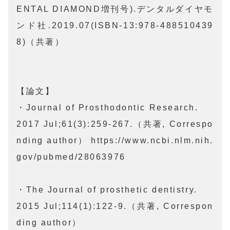
ENTAL DIAMOND増刊号).デンタルダイヤモ
ンド社.2019.07(ISBN-13:978-488510439
8)（共著）

【論文】

・Journal of Prosthodontic Research.

2017 Jul;61(3):259-267.（共著, Correspo
nding author） https://www.ncbi.nlm.nih.
gov/pubmed/28063976

・The Journal of prosthetic dentistry.

2015 Jul;114(1):122-9.（共著, Correspon
ding author）
