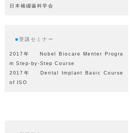
日本補綴歯科学会
■
受講セミナー
2017年	Nobel Biocare Menter Progra
m Step-by-Step Course

2017年	Dental Implant Basic Course 
of ISO