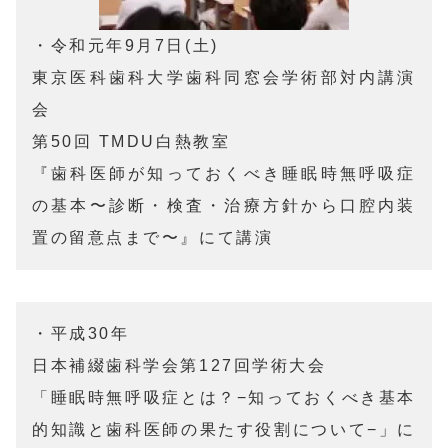
・令和元年9月7日(土)

東京医科歯科大学歯科同窓会学術部対内講演
会

第50回 TMDU白熱教室

『歯科医師が知っておくべき睡眠時無呼吸症
の基本〜診断・検査・治療方針から口腔内装
置の留意点まで〜』にて講演
・平成30年

日本補綴歯科学会第127回学術大会

「睡眠時無呼吸症とは？−知っておくべき基本
的知識と歯科医師の果たす役割について−」に