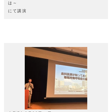
は～

にて講演