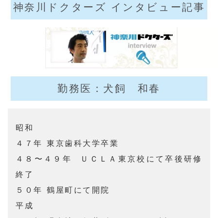
神奈川ドクターズ インタビュー記事
勤務医：犬飼 和春
昭和　　　

４７年	東京歯科大学卒業

４８〜４９年	ＵＣＬＡ東京校にて卒後研修
終了

５０年	鶴屋町にて開院

平成　　　
